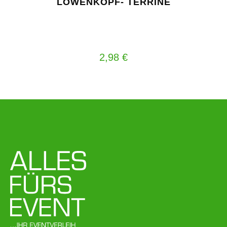
LÖWENKOPF- TERRINE
2,98
€