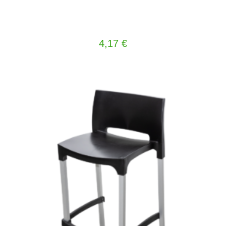
4,17
€