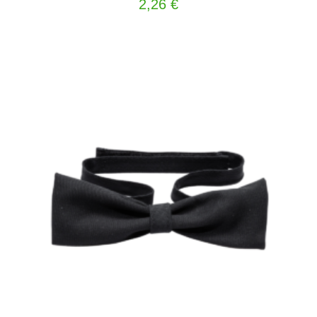
2,26
€