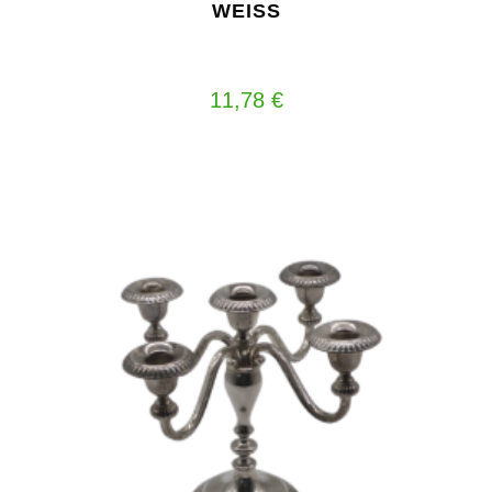
EISS
11,78
€