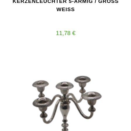
KERZENLEUCHTER 5-ARMIG / GROSS W
EISS
11,78
€