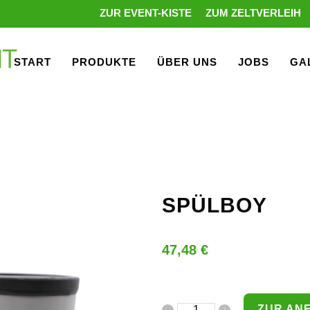
ZUR EVENT-KISTE
ZUM ZELTVERLEIH
START
PRODUKTE
ÜBER UNS
JOBS
GA
SPÜLBOY
47,48
€
ZUR AN