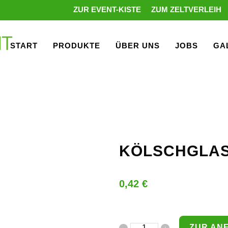
ZUR EVENT-KISTE
ZUM ZELTVERLEIH
START
PRODUKTE
ÜBER UNS
JOBS
GA
KÖLSCHGLA
0,42
€
ZUR AN