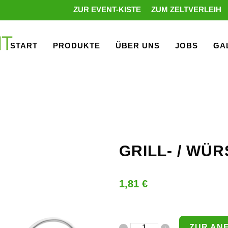
ZUR EVENT-KISTE
ZUM ZELTVERLEIH
START
PRODUKTE
ÜBER UNS
JOBS
GA
GRILL- / WÜ
1,81
€
ZUR AN